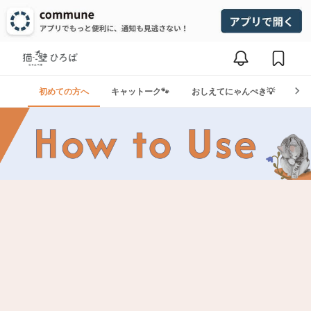
初めての方へ
キャットーク🐾
おしえてにゃんぺき💡
おた
猫壁ひろば